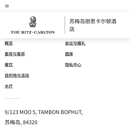
Skip
菜单文本
to
main
苏梅岛丽思卡尔顿酒
content
店
概览
会议与婚礼
套房与客房
图库
餐饮
隐私中心
目的地与活动
水疗
9/123 MOO 5, TAMBON BOPHUT,
苏梅岛, 84320