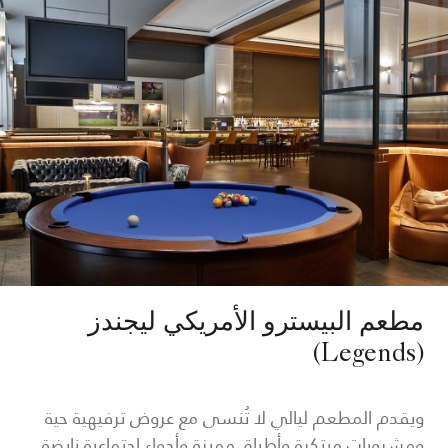
مطعم البيسترو الأمريكي ليجندز
(Legends)
ويقدم المطعم ليالي لا تُنسى مع عروض ترفيهية حية
ومشروبات مبتكرة وأطباق مميزة وأجواء اجتماعية نابضة