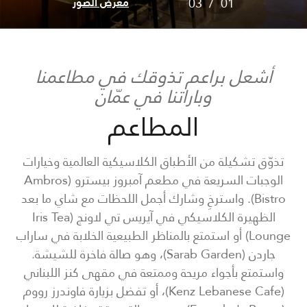
03
/
01
معرض الصور
أشعل براعم تذوقك في مطاعمنا
وباراتنا في عمّان
المطاعم
تذوّق تشكيلة من الأطباق الكلاسيكية العالمية وخيارات
الوجبات السريعة في مطعم آمبروز بيسترو (Ambros
Bistro). واسترخِ وشارك أجمل اللحظات مع شاي ما بعد
الظهيرة الكلاسيكي في آيريس تي لاونج (Iris Tea
Lounge) أو استمتع بالمناظر الطبيعية الخلابة في ساراب
جاردن (Sarab Garden)، وهو صالة فاخرة للشيشة.
واستمتع بأجواء مريحة وممتعة في مقهى كنز اللبناني
(Kenz Lebanese Cafe)، أو تفضل بزيارة فاوندرز رووم