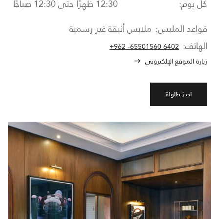
كل يوم:
12:30 ظهرًا حتى 12:30 صباحًا
قواعد الملبس:
ملابس أنيقة غير رسمية
الهاتف:
+962 -65501560 6402
زيارة الموقع الإلكتروني
احجز طاولة