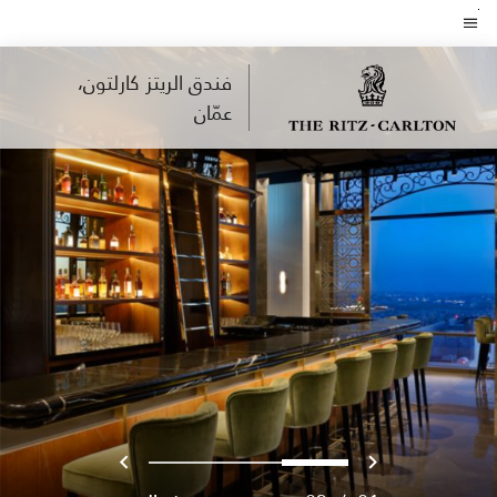
Skip
to
نص القائمة
main
فندق الريتز كارلتون،
content
عمّان
السابق
التالي
2
1
0