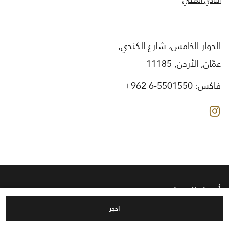
الدوار الخامس، شارع الكندي,
عمّان, الأردن, 11185
فاكس:
+962 6-5501550
انستجرام
أفضل الوجهات
احجز
للنزلاء