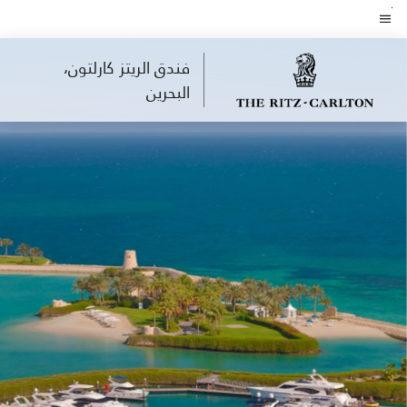
Skip
to
نص القائمة
main
فندق الريتز كارلتون،
content
البحرين