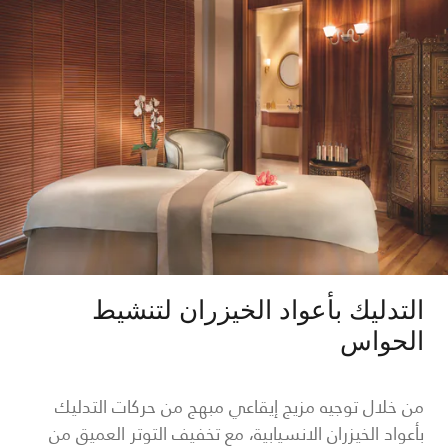
التدليك بأعواد الخيزران لتنشيط
الحواس
من خلال توجيه مزيج إيقاعي مبهج من حركات التدليك
بأعواد الخيزران الانسيابية، مع تخفيف التوتر العميق من