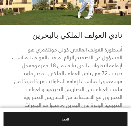
نادي الغولف الملكي بالبحرين
أسطورة الغولف العالمي كولن مونتغمري هو
المسؤول عن التصميم الرائع لملعب الغولف المناسب
لإقامة البطولات الذي يتألف من 18 حفرة ومعدل
ضربات 72 في نادي الغولف الملكي. يقدم ملعب
مونتغمري المناسب لإقامة البطولات مزيجًا فريدًا من
ملعب الغولف ذي التضاريس الطبيعية والغولف
الصحراوي مع الاستفادة من التضاريس الصحراوية
الطبيعية الوعرة في البحرين ودمجها مع البحيرات
الصناعية الشاسعة. ويحتفظ الملعب بالطابع الصحراوي
الحجز
من خلال استخدام المناطق الرملية المفتوحة والنباتات
المحلية.