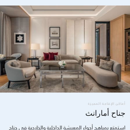
أماكن الإقامة المميزة
جناح أمارانث
استمتع بمباهج أجواء المعيشة الداخلية والخارجية في جناح