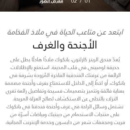
02
/
01
معرض الصور
ابتعد عن متاعب الحياة في ملاذ الفخامة
الأجنحة والغرف
يُعدّ فندق الريتز كارلتون، بانكوك ملاذًا هادئًا يطل على
حديقة لومبيني في قلب المدينة. استمتع بالإطلالات
الرائعة من غرفتك الفندقية الفاخرة المُزودة بشرفة في
بانكوك، أو اخطُ إلى الداخل للاستمتاع بغرف وأجنحة مصممة
بعناية فائقة وتتميز بتصميمات فسيحة وتفاصيل رائعة تغري
النزلاء بالتخلي عن الاستكشاف لصالح العزلة المريحة.
تشتمل وسائل الراحة في غرف وأجنحة فندقنا في بانكوك
على منتجات الاستحمام من ديبتيك وبياضات أسرّة من
فريت ومجففات شعر من دايسون وخدمة الإنترنت المجانية.