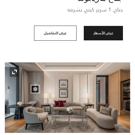
جناح, 1 سرير كينج, بشرفة
عرض الأسعار
عرض التفاصيل
رمز التو