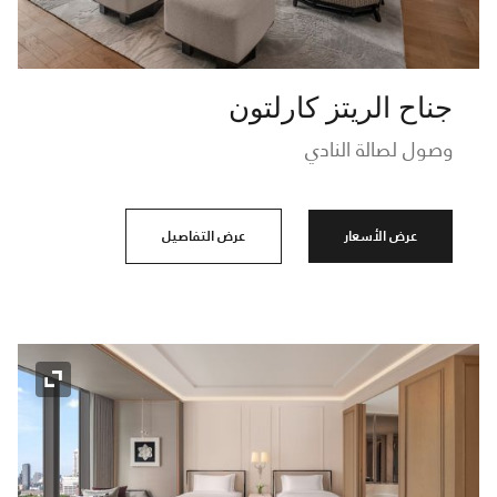
جناح الريتز كارلتون
وصول لصالة النادي
عرض الأسعار
عرض التفاصيل
رمز التو