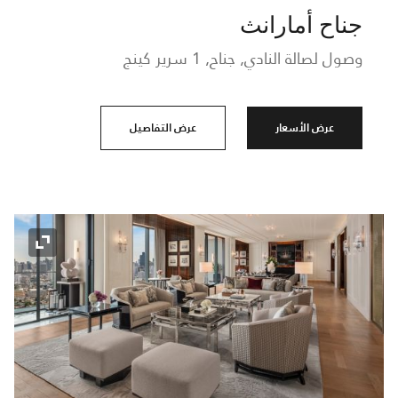
جناح أمارانث
وصول لصالة النادي, جناح, 1 سرير كينج
عرض الأسعار
عرض التفاصيل
رمز التو