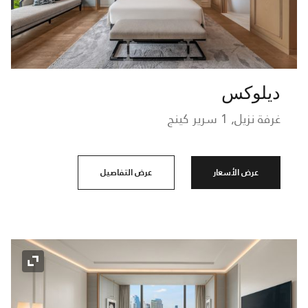
ديلوكس
غرفة نزيل, 1 سرير كينج
عرض الأسعار
عرض التفاصيل
رمز التو