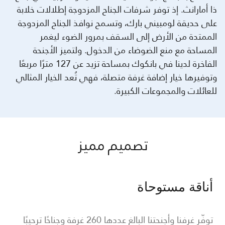
ذا أمارانث. إذ توفر شرفات الجناح المزدوجة إطلالات خلابة
على حديقة لومبيني بارك، وتسمح نوافذ الجناح المزدوجة
الممتدة من الأرض إلى السقف بمرور الضوء ليغمر
المساحة مع منع الضوضاء من الدخول. ولتميز الأجنحة
الفاخرة لدينا في بانكوك بمساحة تزيد عن 127 مترًا مربعًا
وتوفيرها خيار إضافة غرفة متصلة، فهي تُعد الخيار المثالي
للعائلات والمجموعات الكبيرة.
تصميم مميز
أناقة مستوحاة
توفّر غرفنا وأجنحتنا البالغ عددها 260 غرفة وجناحًا ترحيبًا