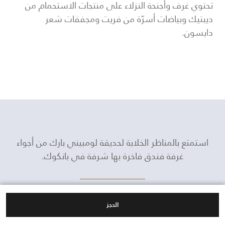
تحتوي غرف وأجنحة النزلاء على منتجات الاستحمام من
ديبتيك وبياضات أسرّة من فريت ومجففات شعر
دايسون.
استمتع بالمناظر الخلابة لحديقة لومبيني بارك من أجواء
غرفة فندق فاخرة بها شرفة في بانكوك.
اختر أماكن إقامة فندقية فاخرة في بانكوك مُزودة
الحجز
بشرفة واستمتع بالمعيشة الداخلية/الخارجية