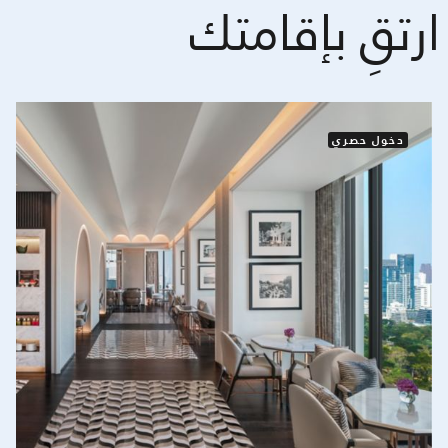
ارتقِ بإقامتك
دخول حصري