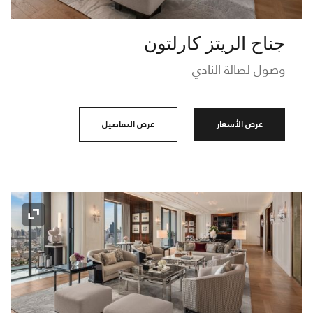
جناح الريتز كارلتون
وصول لصالة النادي
عرض الأسعار
عرض التفاصيل
رمز التو