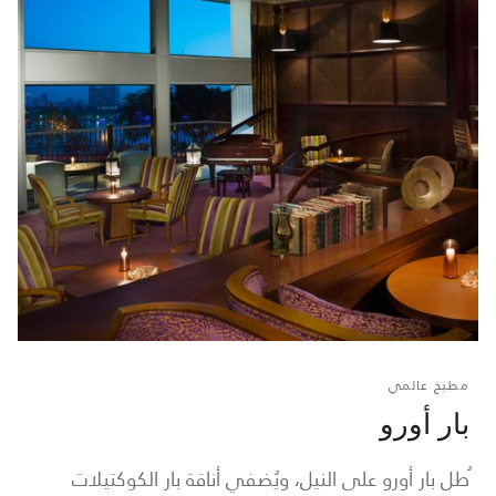
مطبخ عالمي
بار أورو
ُطل بار أورو على النيل، ويُضفي أناقة بار الكوكتيلات