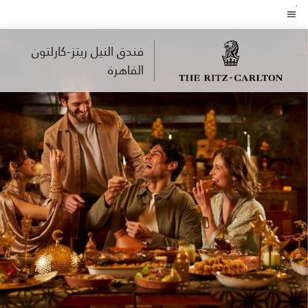
Skip
to
نص القائمة
main
فندق النيل ريتز-كارلتون
content
القاهرة