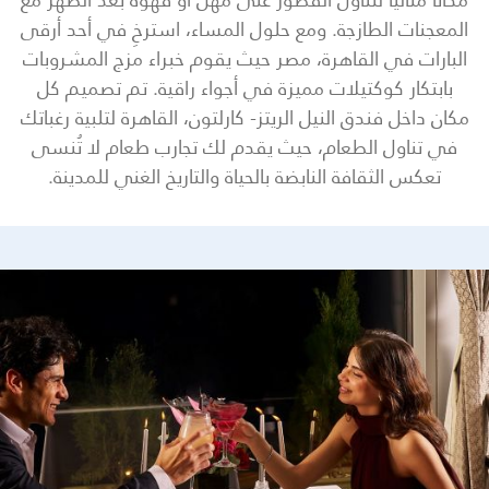
المعجنات الطازجة. ومع حلول المساء، استرخِ في أحد أرقى
البارات في القاهرة، مصر حيث يقوم خبراء مزج المشروبات
بابتكار كوكتيلات مميزة في أجواء راقية. تم تصميم كل
مكان داخل فندق النيل الريتز- كارلتون، القاهرة لتلبية رغباتك
في تناول الطعام، حيث يقدم لك تجارب طعام لا تُنسى
تعكس الثقافة النابضة بالحياة والتاريخ الغني للمدينة.