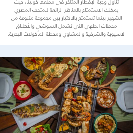
تناول وجبة الإفطار المتأخر في مطعم كولينا، حيث
يمكنك الاستمتاع بالمناظر الرائعة للمتحف المصري
الشهير بينما تستمتع بالاختيار بين مجموعة متنوعة من
محطات الطهي التي تشمل السوشي والأطباق
الآسيوية والشرقية والمشاوي ومحطة المأكولات البحرية.