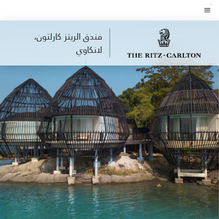
Skip
to
نص القائمة
main
فندق الريتز كارلتون،
content
لانكاوي