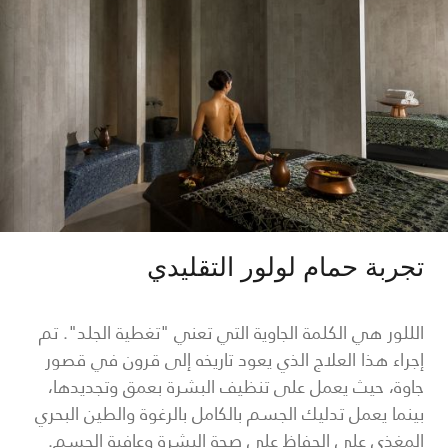
تجربة حمام لولور التقليدي
الللور هي الكلمة الجاوية التي تعني "تغطية الجلد". تم
إجراء هذا العلاج الذي يعود تاريخه إلى قرون في قصور
جاوة، حيث يعمل على تنظيف البشرة بعمق وتجديدها،
بينما يعمل تدليك الجسم بالكامل بالرغوة والطين البحري
المغذي على الحفاظ على صحة البشرة وعافية الجسم.