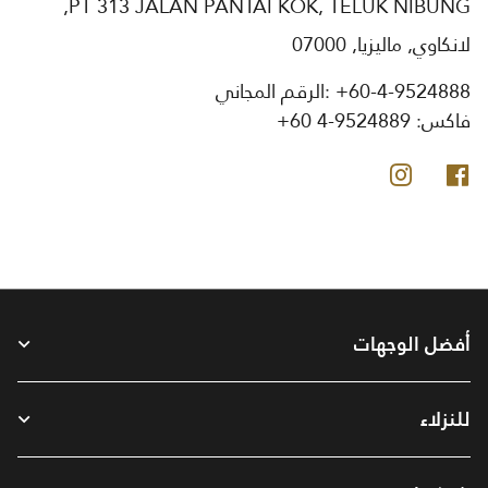
PT 313 JALAN PANTAI KOK, TELUK NIBUNG,
لانكاوي, ماليزيا, 07000
+60-4-9524888
الرقم المجاني:
فاكس:
+60 4-9524889
فيس بوك
انستجرام
أفضل الوجهات
للنزلاء