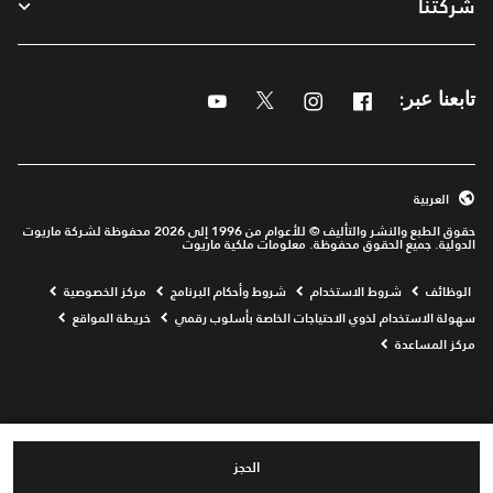
شركتنا
Youtube
Twitter
Instagram
Facebook
تابعنا عبر:
العربية
حقوق الطبع والنشر والتأليف © للأعوام من 1996 إلى 2026 محفوظة لشركة ماريوت
الدولية. جميع الحقوق محفوظة. معلومات ملكية ماريوت
Opens a new window
الوظائف
شروط الاستخدام
شروط وأحكام البرنامج
مركز الخصوصية
سهولة الاستخدام لذوي الاحتياجات الخاصة بأسلوب رقمي
خريطة المواقع
مركز المساعدة
الحجز