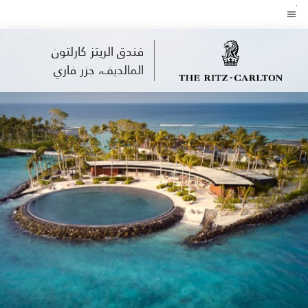
Skip
to
نص القائمة
main
فندق الريتز كارلتون
content
المالديف، جزر فاري