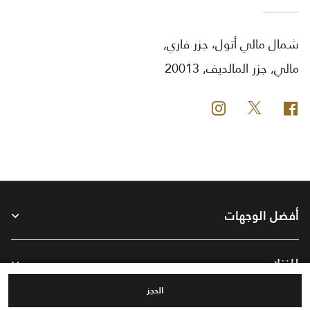
شمال مالي أتول، جزر فاري,
مالي, جزر المالديف, 20013
فيس بوك
تويتر
انستجرام
أفضل الوجهات
للنزلاء
الحجز