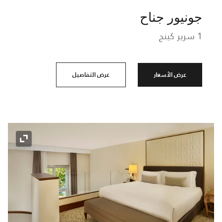
جونيور جناح
1 سرير كينج
عرض الأسعار
عرض التفاصيل
رمز التوسي