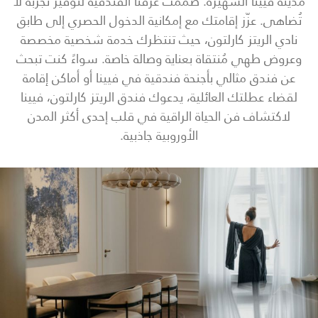
مدينة فيينا الشهيرة. صُممت غرفنا الفندقية لتوفير تجربة لا
تُضاهى. عزّز إقامتك مع إمكانية الدخول الحصري إلى طابق
نادي الريتز كارلتون، حيث تنتظرك خدمة شخصية مخصصة
وعروض طهي مُنتقاة بعناية وصالة خاصة. سواءً كنت تبحث
عن فندق مثالي بأجنحة فندقية في فيينا أو أماكن إقامة
لقضاء عطلتك العائلية، يدعوك فندق الريتز كارلتون، فيينا
لاكتشاف فن الحياة الراقية في قلب إحدى أكثر المدن
الأوروبية جاذبية.