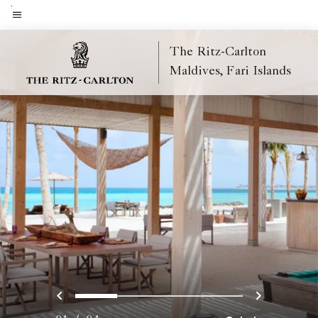
Skip
to
Menütext
main
The Ritz-Carlton
content
Maldives, Fari Islands
Vorherige
Weiter
0
1
2
3