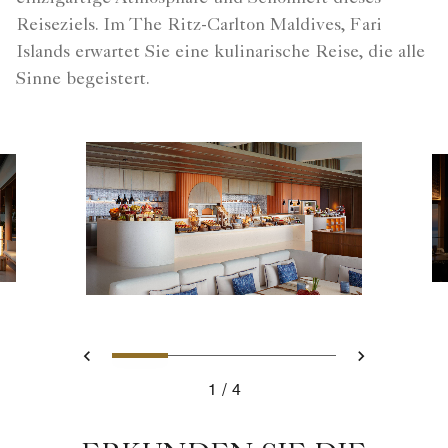
Reiseziels. Im The Ritz-Carlton Maldives, Fari
Islands erwartet Sie eine kulinarische Reise, die alle
Sinne begeistert.
Slide 1 - La Locanda - Break
Slide 2 - Summer Pavili
Slide 3 - Beach S
Slide 4 - Eau
Zurück
Weiter
1
4
La Locanda - Breakfast