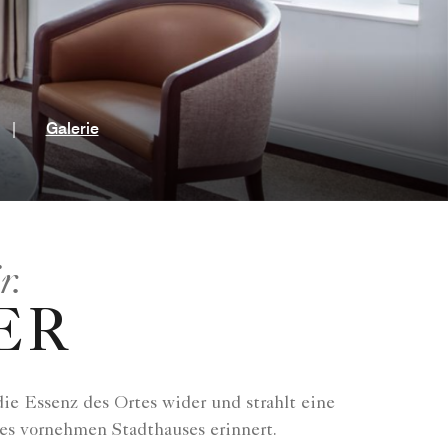
ter
|
Galerie
r.
ER
ie Essenz des Ortes wider und strahlt eine
nes vornehmen Stadthauses erinnert.