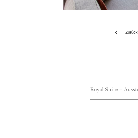
Zur
The Royal Suite - Living Room towards Master Bedro
Royal Suite – Ausst