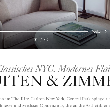
rige
Wei
0
1
2
3
4
5
6
01
/
07
lassisches NYC. Modernes Flai
UITEN & ZIMM
 im The Ritz-Carlton New York, Central Park spiegelt d
inesse und zeitloser Opulenz aus, die an die Ästhetik ei