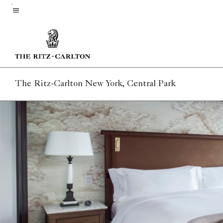
Skip
to
Menütext
main
content
The Ritz-Carlton New York, Central Park