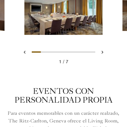
Tobogán 1 - Organise your E
Tobogán 2 - Organise you
Tobogán 3 - Organise y
Tobogán 4 - Gala Lu
Tobogán 5 - Orga
Tobogán 6 - O
Tobogán 7 -
Anterior
Siguient
1
7
Organise your Event and Meetings in Geneva
EVENTOS CON
PERSONALIDAD PROPIA
Para eventos memorables con un carácter realzado,
The Ritz-Carlton, Geneva ofrece el Living Room,