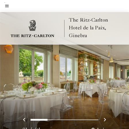
Skip
to
Texto del menú
main
The Ritz-Carlton
content
Hotel de la Paix,
Ginebra
Anterior
Siguien
0
1
2
3