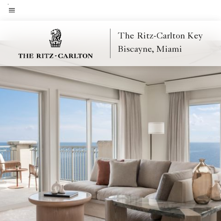
Skip
to
Texto del menú
main
The Ritz-Carlton Key
content
Biscayne, Miami