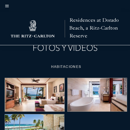
Skip
to
Texto del menú
main
 entretenimiento
Spa
Actividades
Características
Villas
Vista del hotel
Residences at Dorado
Flecha izquierda
Fle
content
Beach, a Ritz-Carlton
Reserve
FOTOS Y VÍDEOS
HABITACIONES