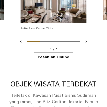
Suite Satu Kamar Tidur
Slide 1 - Ritz Carlton Hotel
Slide 2 - Ritz Carlton 
Slide 3 - Three 
Slide 4 - Ri
Previous
Next
1
4
Ritz Carlton Hotel image
Pesanlah Online
OBJEK WISATA TERDEKAT
Terletak di Kawasan Pusat Bisnis Sudirman
yang ramai, The Ritz-Carlton Jakarta, Pacific