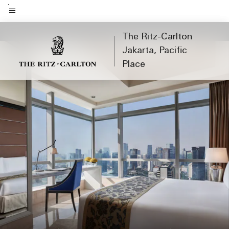
Skip
to
Teks menu
main
The Ritz-Carlton
content
Jakarta, Pacific
Place