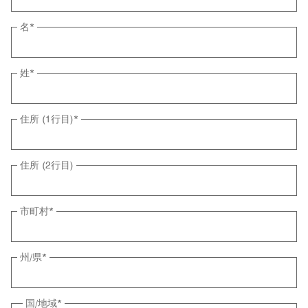
名
*
姓
*
住所 (1行目)
*
住所 (2行目)
市町村
*
州/県
*
国/地域
*