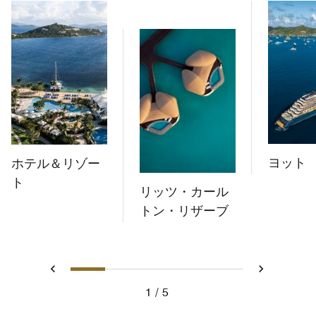
ヨット
ホテル＆リゾー
ト
リッツ・カール
トン・リザーブ
1
2
3
4
5
戻る
次へ
1
5