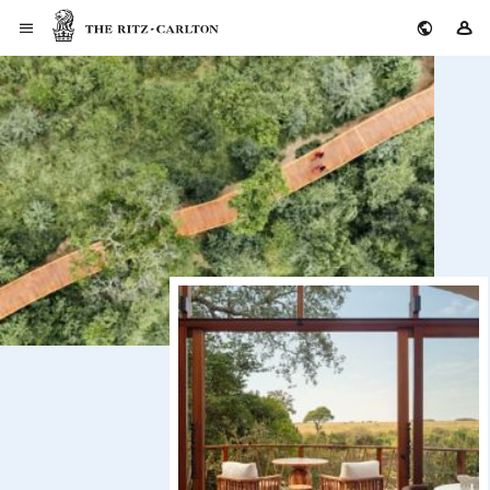
ザ・リッツ・カールトン
サ