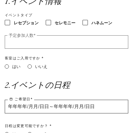
1
.
イベント情報
イベントタイプ
レセプション
セレモニー
ハネムーン
予定参加人数
*
客室はご入用ですか *
はい
いいえ
2
.
イベントの日程
ご希望日
*
年年年年/月月/日日～年年年年/月月/日日
日程は変更可能ですか？ *