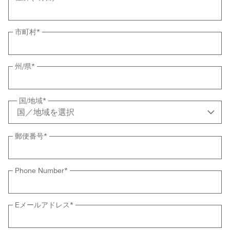
市町村
*
州/県
*
国/地域
*
郵便番号
*
Phone Number
*
Eメールアドレス
*