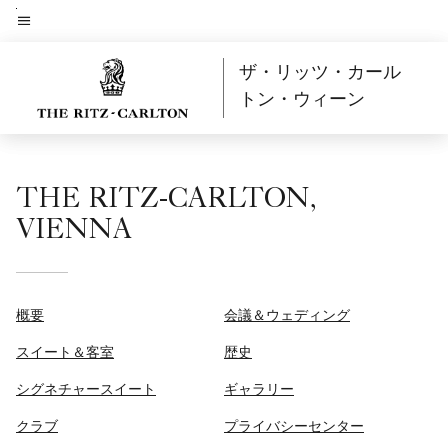
Skip
to
メニューのテキスト
main
ザ・リッツ・カール
content
トン・ウィーン
THE RITZ-CARLTON,
VIENNA
概要
会議＆ウェディング
スイート＆客室
歴史
シグネチャースイート
ギャラリー
クラブ
プライバシーセンター