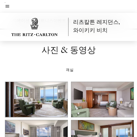
Skip
to
메뉴 텍스트
main
닝
레크리에이션 및 피트니스
이벤트 및 미팅
액티비티
다양한 서비스
호텔 
리츠칼튼 레지던스,
왼쪽 화살표
오
content
와이키키 비치
사진 & 동영상
객실