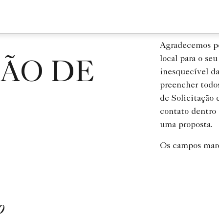
Agradecemos po
local para o se
ÇÃO DE
inesquecível da
preencher todos
de Solicitação
contato dentro 
uma proposta.
Os campos marc
o