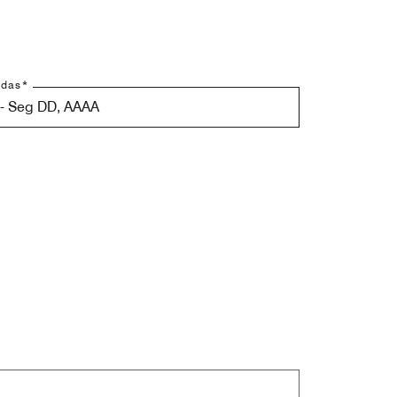
idas
*
- Seg DD, AAAA