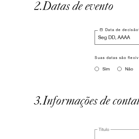
2
.
Datas de evento
Data de decisão
Seg DD, AAAA
Suas datas são flexí
Sim
Não
3
.
Informações de conta
Título