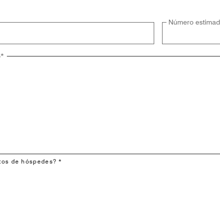
Número estimad
o
*
tos de hóspedes? *