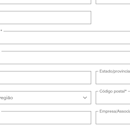
1
*
2
Estado/província
Código postal
*
*
Empresa/Associ