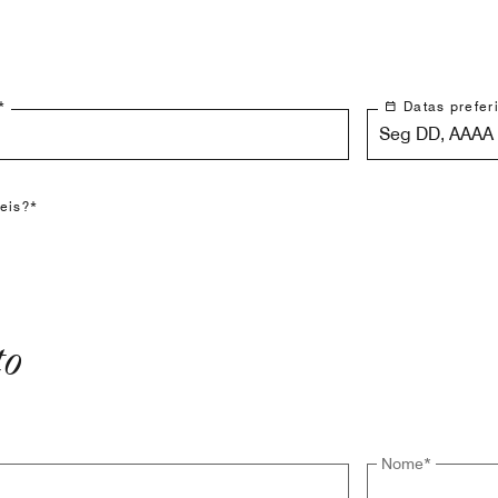
*
Datas prefer
Seg DD, AAAA 
veis?*
to
Nome
*