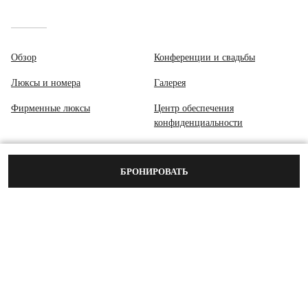
Обзор
Конференции и свадьбы
Люксы и номера
Галерея
Фирменные люксы
Центр обеспечения
конфиденциальности
Клуб
БРОНИРОВАТЬ
Питание
Место назначения и мероприятия
SUZER PLAZA, ASKEROCAGI CADDESI, NO:6,
34367 ELMADAG/SISLI,
СТАМБУЛ, ТУРЦИЯ, 34367