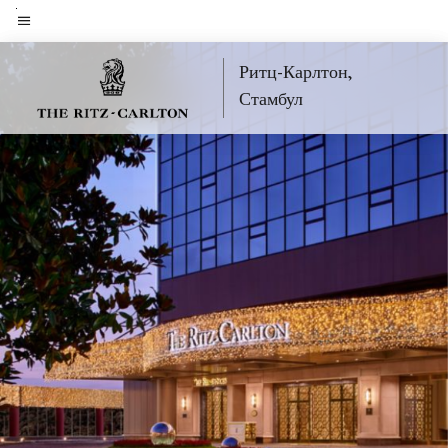
Skip
to
Текст меню
main
Ритц-Карлтон,
content
Стамбул