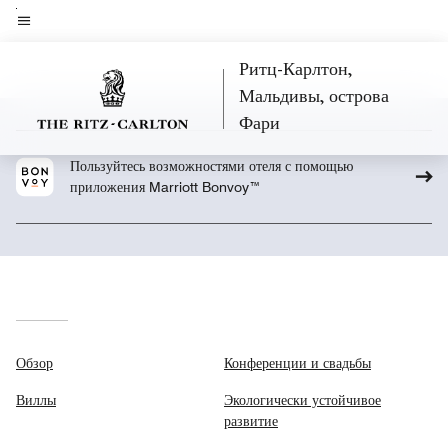
Skip
to
Текст меню
main
Ритц-Карлтон,
content
Мальдивы, острова
Фари
Пользуйтесь возможностями отеля с помощью
приложения Marriott Bonvoy™
Обзор
Конференции и свадьбы
Виллы
Экологически устойчивое
развитие