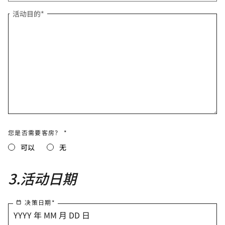
活动目的
*
您是否需要客房？ *
可以
无
3
.
活动日期
决策日期
*
YYYY 年 MM 月 DD 日