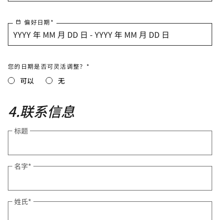
偏好日期
*
YYYY 年 MM 月 DD 日 - YYYY 年 MM 月 DD 日
您的日期是否可灵活调整？*
可以
无
4
.
联系信息
标题
名字
*
姓氏
*