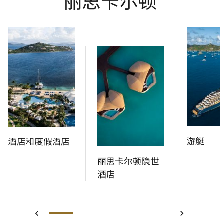
丽思卡尔顿
游艇
酒店和度假酒店
丽思卡尔顿隐世
酒店
1
2
3
4
5
上一页
下一页