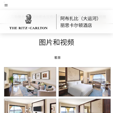
Skip
菜单文本
to
main
餐饮
娱乐和健身
水疗
活动和会议
婚礼
活动
特色
附近景点
别墅
酒店视图
阿布扎比（大运河）
向左箭头
向
content
丽思卡尔顿酒店
图片和视频
客房