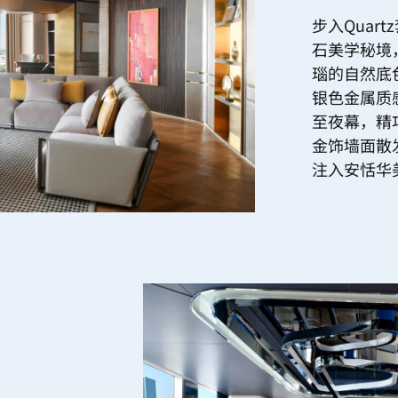
步入Quar
石美学秘境
瑙的自然底
银色金属质
至夜幕，精
金饰墙面散
注入安恬华