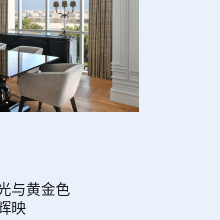
光与黄金色
辉映