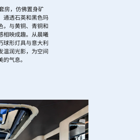
tz套房，仿佛置身矿
，通透石英和黑色玛
色，与黄铜、青铜和
感相映成趣。从晨曦
巧球形灯具与意大利
发温润光影，为空间
美的气息。