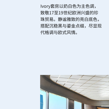
Ivory套房以奶白色为主色调，
致敬17至19世纪欧洲兴盛的珍
珠贸易。静谧雅致的亮白底色，
搭配沉稳黑与鎏金点缀，尽显现
代格调与欧式风情。