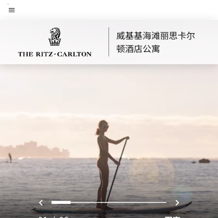
Skip
菜单文本
to
main
威基基海滩丽思卡尔
content
顿酒店公寓
上一页
下一页
0
1
2
3
4
5