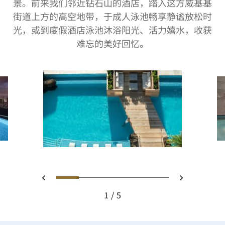
景。前来我们邻近钻石山的酒店，踏入这方威基基
街道上方的高空地带，于成人泳池畅享静谧放松时
光，或到度假酒店泳池沐浴阳光、活力嬉水，收获
难忘的美好回忆。
幻灯片 1 - Family Pool
幻灯片 2 - Diamond Head 
幻灯片 3 - sunset, po
幻灯片 4 - Waikik
幻灯片 5 - Wai
上一页
下一页
1
5
Family Pool