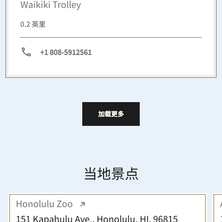
Waikiki Trolley
0.2 英里
+1 808-5912561
加载更多
当地景点
Honolulu Zoo
151 Kapahulu Ave., Honolulu, HI, 96815