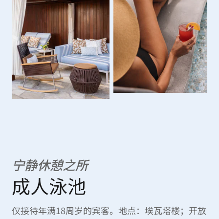
宁静休憩之所
成人泳池
仅接待年满18周岁的宾客。地点：埃瓦塔楼；开放