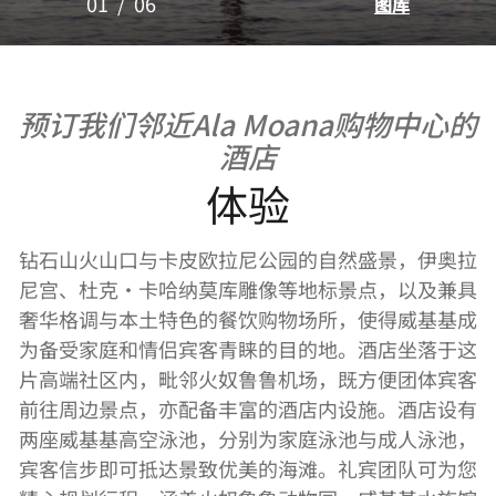
01
/
06
图库
预订我们邻近Ala Moana购物中心的
酒店
体验
钻石山火山口与卡皮欧拉尼公园的自然盛景，伊奥拉
尼宫、杜克・卡哈纳莫库雕像等地标景点，以及兼具
奢华格调与本土特色的餐饮购物场所，使得威基基成
为备受家庭和情侣宾客青睐的目的地。酒店坐落于这
片高端社区内，毗邻火奴鲁鲁机场，既方便团体宾客
前往周边景点，亦配备丰富的酒店内设施。酒店设有
两座威基基高空泳池，分别为家庭泳池与成人泳池，
宾客信步即可抵达景致优美的海滩。礼宾团队可为您