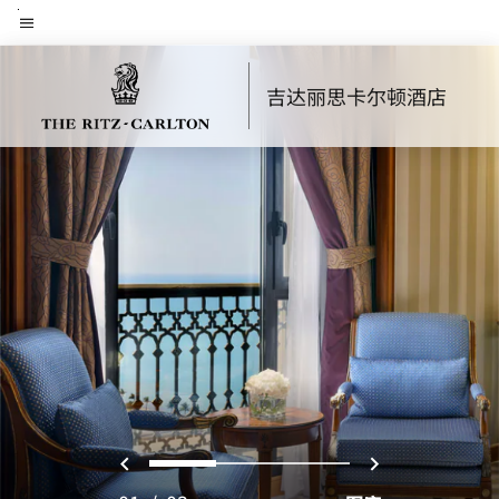
Skip
菜单文本
to
main
吉达丽思卡尔顿酒店
content
上一页
下一页
0
1
2