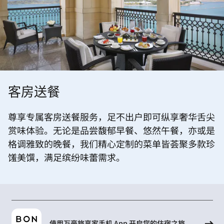
客房送餐
尊享专属客房送餐服务，足不出户即可纵享奢华舌尖
赏味体验。无论是品尝馥郁早餐、悠然午餐，亦或是
格调雅致的晚餐，我们精心定制的菜单皆荟聚多款珍
馐美馔，满足缤纷味蕾需求。
使用万豪旅享家手机 App 开启您的住宿之旅