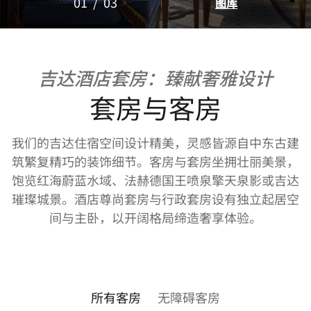
01
/
03
图库
吉达酒店套房：臻献奢雅设计
套房与客房
我们的吉达住宿空间设计精美，灵感皆源自中东古建
筑繁复精巧的装饰细节。客房与套房坐拥壮丽美景，
饱览红海蔚蓝水域、法赫德国王喷泉擎天泉影或吉达
璀璨城景。酒店尊尚套房与行政套房设有独立起居空
间与主卧，以开阔格局缔造奢享体验。
所有客房
无障碍客房