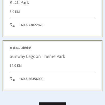
KLCC Park
3.0 KM
+60 3-23822828
家庭与儿童活动
Sunway Lagoon Theme Park
14.0 KM
+60 3-56356000