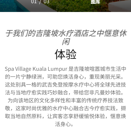
01
/
03
图库
于我们的吉隆坡水疗酒店之中惬意休
闲
体验
Spa Village Kuala Lumpur 是吉隆坡喧嚣城市生活中
的一片宁静绿洲，可助您焕活身心，重现美丽光采。
这处别具一格的武吉免登按摩水疗中心将全球先进技
法与当地疗愈实践巧妙融合，带给您非凡曼妙体验。
为向该地区的文化多样性和丰富的传统疗养技法致
敬，这家时尚优雅的水疗中心融合古今疗愈实践，撷
取当地自然原料，让宾客恣享舒缓愉悦体验，惬意焕
活身心。