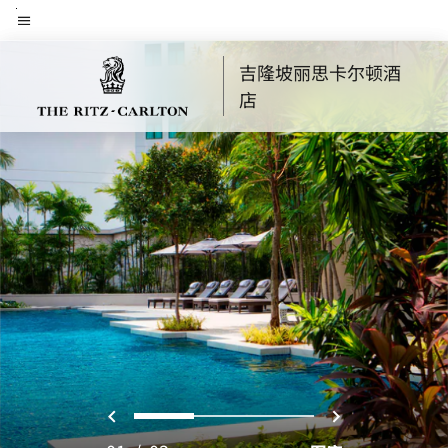
Skip
菜单文本
to
main
吉隆坡丽思卡尔顿酒
content
店
上一页
下一页
0
1
2