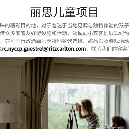
丽思儿童项目
睐的精彩目的地，对于着迷于当地见闻与独特体验的孩
借众多家庭友好型设施和活动，竭诚向小宾客们展现纽
，亦可于行政酒廊乐享特别餐饮选择、甜品以及游戏活
至
rc.nyccp.guestrel@ritzcarlton.com
，联系我们的宾客