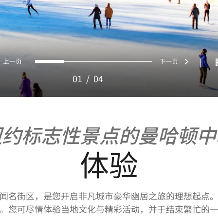
上一页
下一页
0
1
2
3
|
01
/
04
纽约标志性景点的曼哈顿中
体验
闻名街区，是您开启非凡城市豪华幽居之旅的理想起点
。您可尽情体验当地文化与精彩活动，并于结束繁忙的