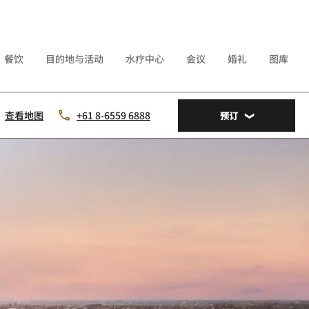
餐饮
目的地与活动
水疗中心
会议
婚礼
图库
查看地图
+61 8-6559 6888
预订