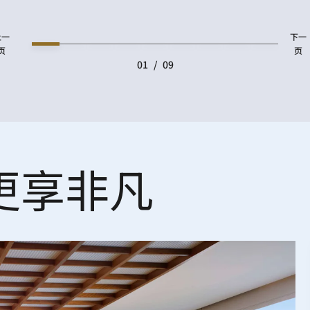
上一
下一
页
页
01
/
09
更享非凡