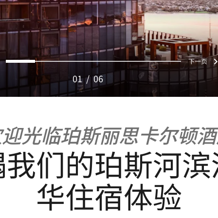
页
下
0
1
2
3
4
5
01
/
06
欢迎光临珀斯丽思卡尔顿酒
榻我们的珀斯河滨
华住宿体验