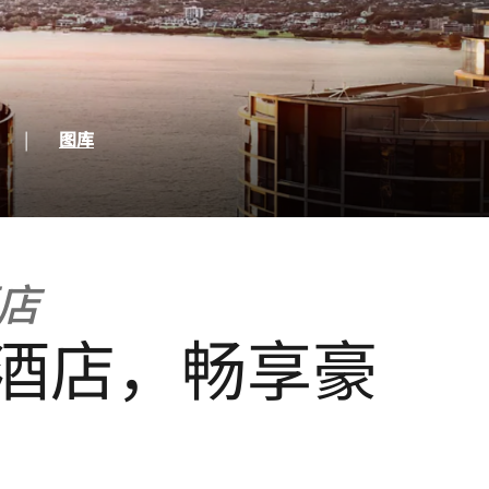
一页
|
图库
店
酒店，畅享豪