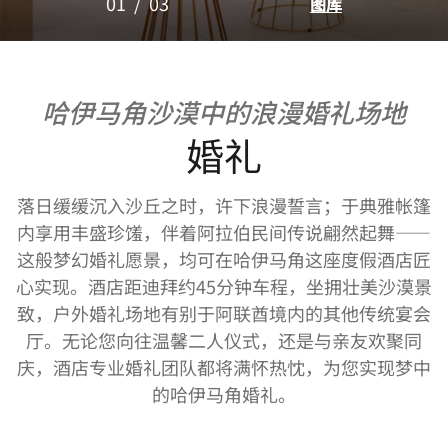
01
/
03
图库
哈伊马角沙漠中的浪漫婚礼场地
婚礼
落日缓缓沉入沙丘之时，许下浪漫誓言；于典雅帐篷
内享用丰盛珍馐，伴着阿拉伯民间传说翩然起舞——
这般梦幻婚礼愿景，均可在哈伊马角这座度假酒店匠
心实现。酒店距迪拜约45分钟车程，坐拥壮美沙漠景
致，户外婚礼场地有别于阿联酋境内的其他传统宴会
厅。无论您向往温馨二人仪式，还是与亲友欢聚同
庆，酒店专业婚礼团队都将满怀热忱，为您实现梦中
的哈伊马角婚礼。