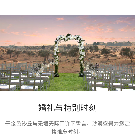
婚礼与特别时刻
于金色沙丘与无垠天际间许下誓言，沙漠盛景为您定
格难忘时刻。