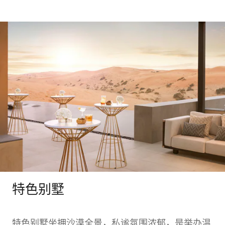
特色别墅
特色别墅坐拥沙漠全景，私谧氛围浓郁，是举办温