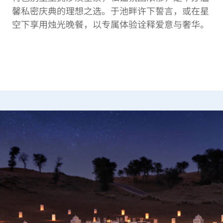
馨私密庆典的理想之选。于池畔许下誓言，或在星
空下享用烛光晚餐，以专属体验诠释爱意与奢华。