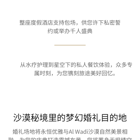
整座度假酒店支持包场，供您许下私密誓
约或举办千人盛典
从水疗护理到星空下的私人餐饮体验，众多专
属时刻，为您镌刻旅途美好回忆。
沙漠秘境里的梦幻婚礼目的地
婚礼场地将永恒优雅与Al Wadi沙漠自然美景相
融，为您的庆典打造震撼布景。您将置身无垠晴空