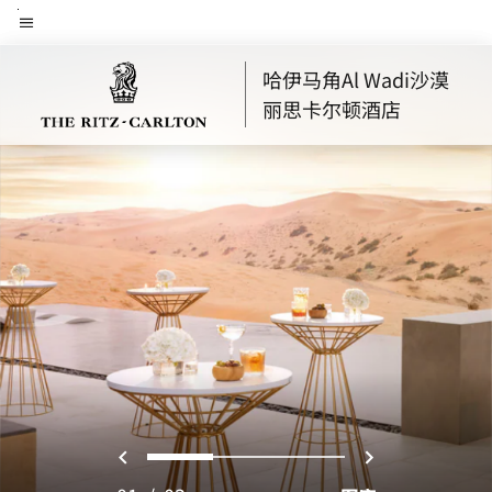
Skip
菜单文本
to
main
哈伊马角Al Wadi沙漠
content
丽思卡尔顿酒店
上一页
下一页
0
1
2