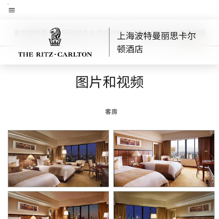
Skip
菜单文本
to
main
客房
套房
服务
餐饮
娱乐和健身
水疗
活动和会议
婚礼
附近景点
酒店视图
上海波特曼丽思卡尔
向左箭头
向
content
顿酒店
图片和视频
客房