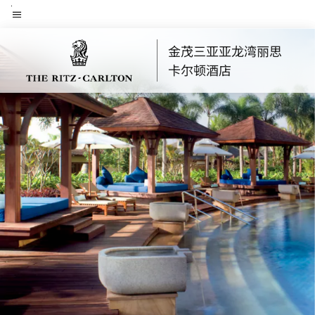
Skip
菜单文本
to
main
金茂三亚亚龙湾丽思
content
卡尔顿酒店