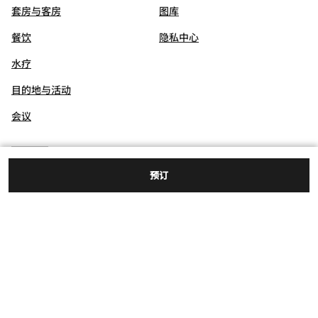
套房与客房
图库
餐饮
隐私中心
水疗
目的地与活动
会议
预订
亚龙湾国家旅游度假区,
三亚, 海南, 572000
免费电话:
+86-400-830-0253
传真:
+86 898-88586888
微信
微博
飞猪
小红书