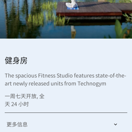
健身房
The spacious Fitness Studio features state-of-the-
art newly released units from Technogym
一周七天开放, 全
天 24 小时
更多信息