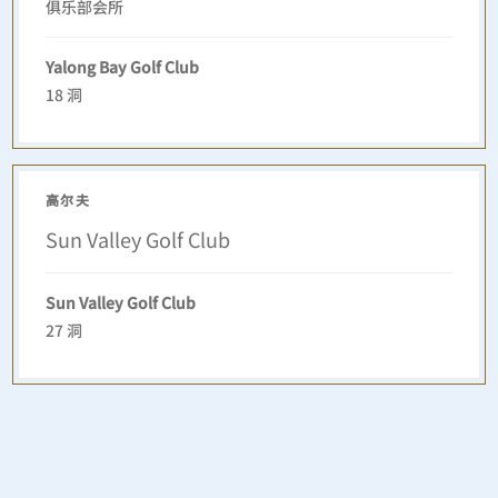
俱乐部会所
Yalong Bay Golf Club
18 洞
高尔夫
Sun Valley Golf Club
Sun Valley Golf Club
27 洞