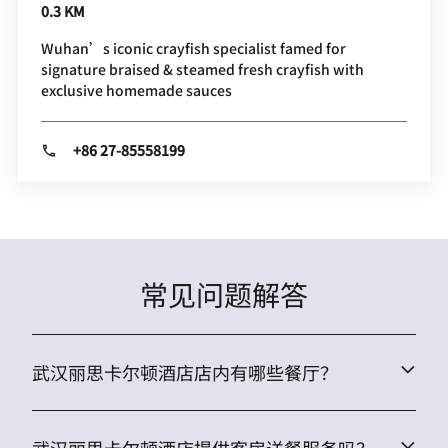
0.3 KM
Wuhan’s iconic crayfish specialist famed for
signature braised & steamed fresh crayfish with
exclusive homemade sauces
+86 27-85558199
常见问题解答
武汉丽思卡尔顿酒店店内有哪些餐厅？