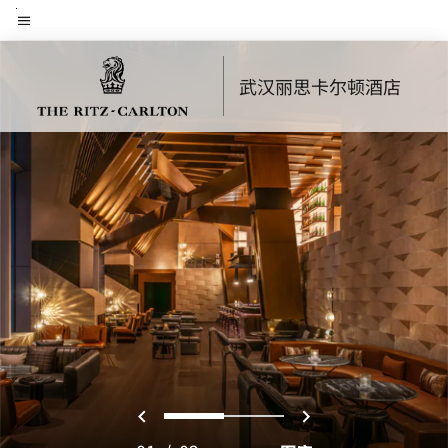
Skip
菜单文本
to
main
武汉丽思卡尔顿酒店
content
上一页
下一页
0
1