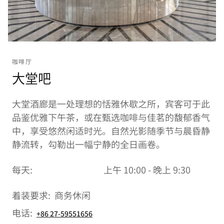
咖啡厅
大堂吧
大堂酒廊是一处理想的恬雅休歇之所，宾客可于此
品鉴优雅下午茶，或在甄选咖啡与佳茗的馥郁香气
中，享受悠然闲适时光。自然光影随季节与晨昏静
静流转，勾勒出一幅宁静的全日画卷。
每天:
上午 10:00 - 晚上 9:30
着装要求:
商务休闲
电话:
+86 27-59551656