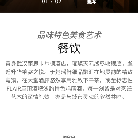
01
/
02
图库
品味特色美食艺术
餐饮
置身武汉丽思卡尔顿酒店，璀璨天际线尽收眼底，邂
逅升华飨宴之悦。于楚瑶轩细品融汇在地灵韵的精致
粤馔，在大堂酒廊悠然享用雅致下午茶，或至标志性
FLAIR屋顶酒吧浅酌特色鸡尾酒，每一刻皆是对烹饪
艺术的深情礼赞，亦是与城市灵魂的欣然共鸣。
酒店内