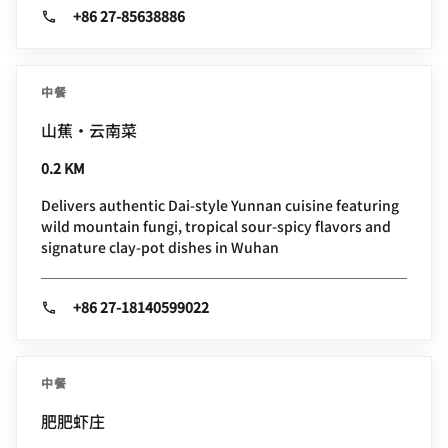
+86 27-85638886
中餐
山蕉·云南菜
0.2 KM
Delivers authentic Dai-style Yunnan cuisine featuring
wild mountain fungi, tropical sour-spicy flavors and
signature clay-pot dishes in Wuhan
+86 27-18140599022
中餐
肥肥虾庄