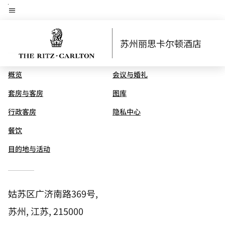
Skip
菜单文本
to
main
苏州丽思卡尔顿酒店
content
概览
会议与婚礼
套房与客房
图库
行政客房
隐私中心
餐饮
目的地与活动
姑苏区广济南路369号,
苏州, 江苏, 215000