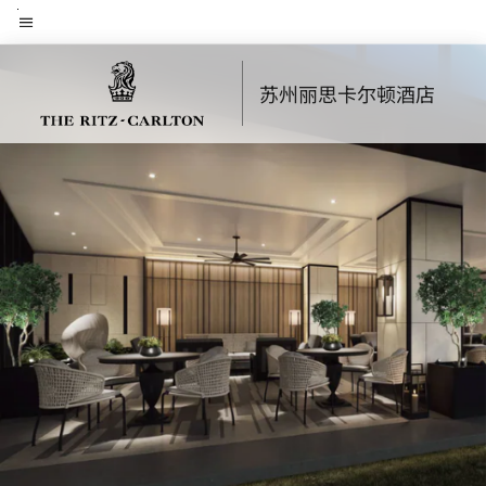
Skip
菜单文本
to
main
苏州丽思卡尔顿酒店
content