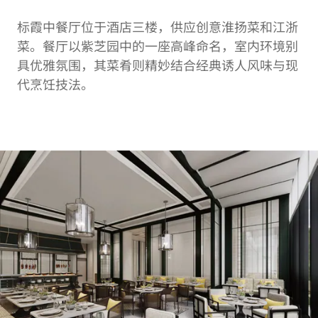
标霞中餐厅位于酒店三楼，供应创意淮扬菜和江浙
菜。餐厅以紫芝园中的一座高峰命名，室内环境别
具优雅氛围，其菜肴则精妙结合经典诱人风味与现
代烹饪技法。