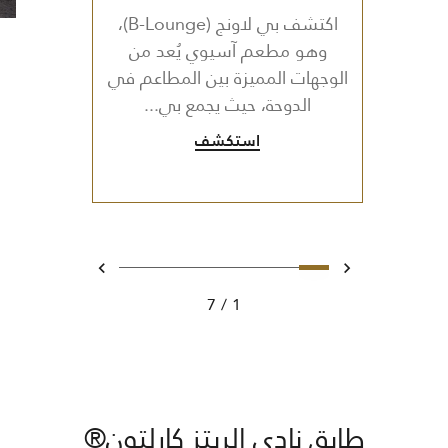
اكتشف بي لاونج (B-Lounge)،
وهو مطعم آسيوي يُعد من
الوجهات المميزة بين المطاعم في
الدوحة، حيث يجمع بي...
استكشف
6
5
4
3
2
1
0
السابقة
التالي
7
1
طابق نادي الريتز كارلتون®