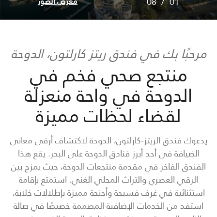
08
/
01
معرض الصور
مرحبًا بك في فندق ريتز كارلتون، الدوحة
منتجع صحي فخم في
الدوحة في واحة منعزلة
لقضاء لحظات مميزة
يدعوك فندق الريتز-كارلتون، الدوحة لاكتشاف أرقى معاني
الضيافة في أحد أبرز فنادق الدوحة على البحر. يقع هذا
الفندق الفاخر في مقدمة منتجعات الدوحة، حيث يمزج بين
الرقي العصري والتراث المحلي الغني. استمتع بإقامة
استثنائية في غرف فسيحة وأجنحة مميزة بإطلالات خلابة،
استفد من الخدمات الإضافية المصممة خصيصًا في صالة