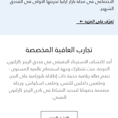
الاجتماعي في مجلة بازار أرابيا تجربتها الأولى في الفندق
الشهير.
تعرّف على المزيد
تجارب العافية المخصصة
أعد اكتشاف الاسترخاء الحقيقي في فندق الريتز كارلتون،
الدوحة، حيث تنتظرك وجهة استجمام عالمية المستوى -
تضم صالة رياضية حديثة ذات إطلالة بانورامية على البحر،
وملعبين داخليين للتنس، وملعب اسكواش، ورحلة
مصممة خصوصًا لتجديد النشاط في نادي الريتز كارلتون
الصحي.
اكتشف المزيد