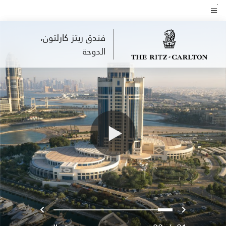
Skip
to
نص القائمة
main
فندق ريتز كارلتون،
content
الدوحة
السابق
التالي
7
6
5
4
3
2
1
0