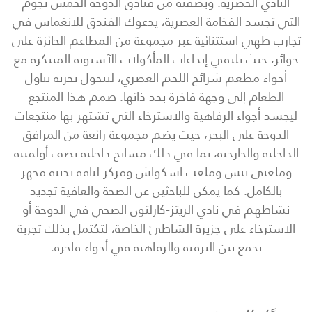
النادي الحصرية. وبصفته من فنادق الدوحة الخمس نجوم
التي تجسد الفخامة العصرية، يدعوك الفندق للانغماس في
تجارب طهي استثنائية عبر مجموعة من المطاعم الحائزة على
جوائز، حيث تلتقي إبداعات المأكولات الآسيوية المبتكرة مع
أجواء مطعم شرائح اللحم العصري، لتتحول تجربة تناول
الطعام إلى وجهة فاخرة بحد ذاتها. صمم هذا المنتجع
ليجسد أجواء الرفاهية والاسترخاء التي تشتهر بها منتجعات
الدوحة على البحر، حيث يضم مجموعة رائعة من المرافق
الداخلية والخارجية، بما في ذلك مسابح داخلية نصف أولمبية
وملعبي تنس وملعب اسكواش ومركز لياقة بدنية مجهز
بالكامل. كما يمكن للباحثين عن الصحة والعافية تجديد
نشاطهم في نادي الريتز-كارلتون الصحي في الدوحة أو
الاسترخاء على جزيرة الشاطئ الخاصة، لتكتمل بذلك تجربة
تجمع بين الترفيه والرفاهية في أجواء فاخرة.