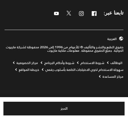
Youtube
Twitter
Instagram
Facebook
تابعنا عبر:
العربية
حقوق الطبع والنشر والتأليف © للأعوام من 1996 إلى 2026 محفوظة لشركة ماريوت
الدولية. جميع الحقوق محفوظة. معلومات ملكية ماريوت
Opens a new window
الوظائف
شروط الاستخدام
شروط وأحكام البرنامج
مركز الخصوصية
سهولة الاستخدام لذوي الاحتياجات الخاصة بأسلوب رقمي
خريطة المواقع
مركز المساعدة
الحجز