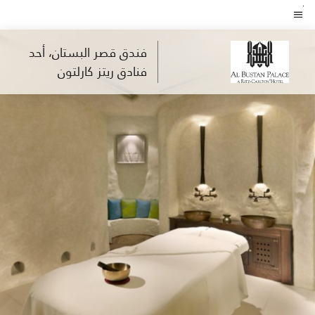
Skip
to
نص القائمة
main
فندق قصر البستان، أحد
content
فنادق ريتز كارلتون