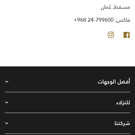
مسقط, عُمان
فاكس:
+968 24-799600
فيس بوك
انستجرام
أفضل الوجهات
للنزلاء
شركتنا