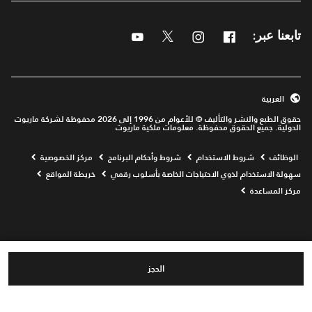
Youtube
Twitter
Instagram
Facebook
تابعنا عبر:
العربية
حقوق الطبع والنشر والتأليف © للأعوام من 1996 إلى 2026 محفوظة لشركة ماريوت
الدولية. جميع الحقوق محفوظة. معلومات ملكية ماريوت
Opens a new window
الوظائف
شروط الاستخدام
شروط وأحكام البرنامج
مركز الخصوصية
سهولة الاستخدام لذوي الاحتياجات الخاصة بأسلوب رقمي
خريطة المواقع
مركز المساعدة
الحجز