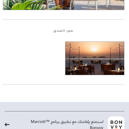
صور الفندق
استمتع بإقامتك مع تطبيق برنامج ™Marriott
Bonvoy