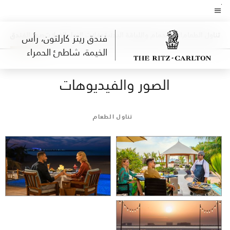
Skip
to
نص القائمة
main
تناول الطعام
الاستجمام واللياقة البدنية
حفلات الزواج
الفيلات
صور الفندق
فندق ريتز كارلتون، رأس
content
الخيمة، شاطئ الحمراء
الصور والفيديوهات
تناول الطعام