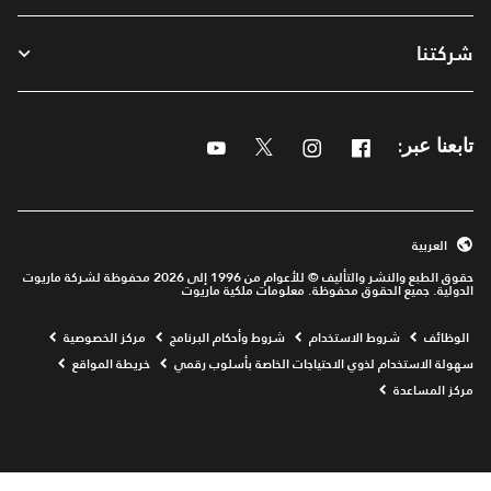
شركتنا
Youtube
Twitter
Instagram
Facebook
تابعنا عبر:
العربية
حقوق الطبع والنشر والتأليف © للأعوام من 1996 إلى 2026 محفوظة لشركة ماريوت
الدولية. جميع الحقوق محفوظة. معلومات ملكية ماريوت
Opens a new window
الوظائف
شروط الاستخدام
شروط وأحكام البرنامج
مركز الخصوصية
سهولة الاستخدام لذوي الاحتياجات الخاصة بأسلوب رقمي
خريطة المواقع
مركز المساعدة