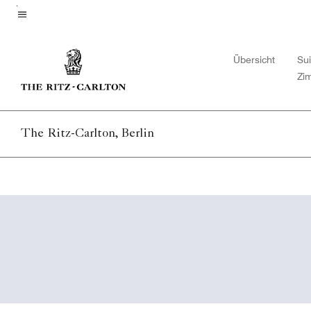
Skip
to
Menütext
main
Übersicht
Su
content
Zi
The Ritz-Carlton, Berlin