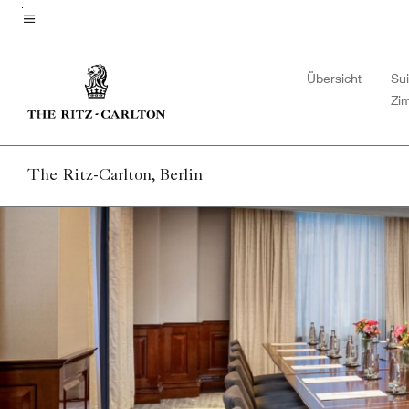
Skip
to
Menütext
main
Übersicht
Su
content
Zi
The Ritz-Carlton, Berlin