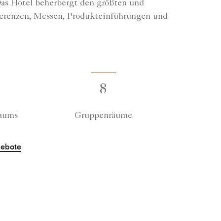
Das Hotel beherbergt den größten und
onferenzen, Messen, Produkteinführungen und
8
Raums
Gruppenräume
gebote