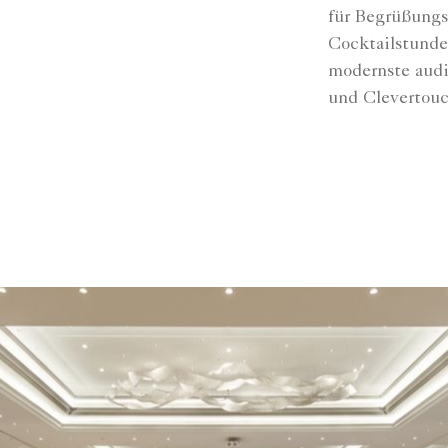
für Begrüßung
Cocktailstunde
modernste audi
und Clevertouc