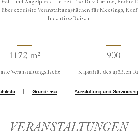
Dreh- und Angelpunkts bildet The Ritz-Carlton, Berlin: 
gt über exquisite Veranstaltungsflächen für Meetings, K
Incentive-Reisen.
1172 m²
900
mte Veranstaltungsfläche
Kapazität des größten 
|
|
tsliste
Grundrisse
Ausstattung und Servicean
VERANSTALTUNGEN