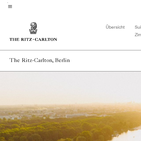
Skip
to
Menütext
main
Übersicht
Su
content
Zi
The Ritz-Carlton, Berlin