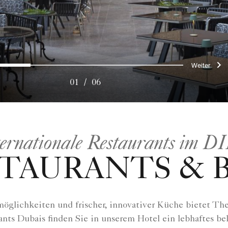
rige
Wei
0
1
2
3
4
5
01
/
06
ternationale Restaurants im D
TAURANTS & 
öglichkeiten und frischer, innovativer Küche bietet The 
nts Dubais finden Sie in unserem Hotel ein lebhaftes be