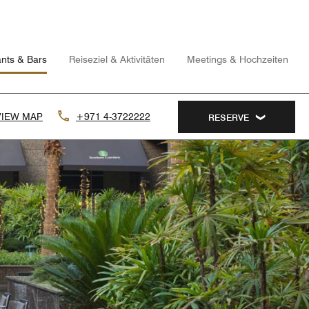
nts & Bars
Reiseziel & Aktivitäten
Meetings & Hochzeiten
VIEW MAP
+971 4-3722222
RESERVE