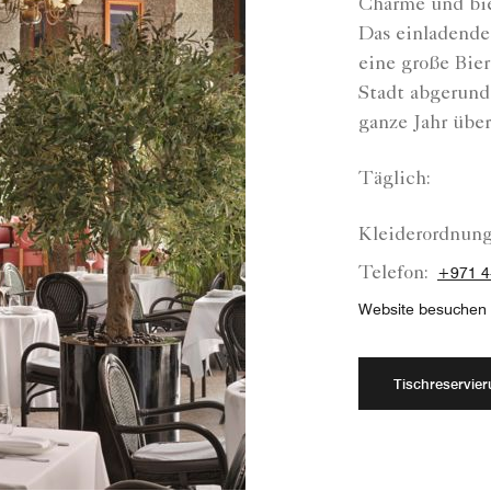
Charme und biet
Das einladende
eine große Bie
Stadt abgerund
ganze Jahr über
Täglich:
Kleiderordnung
Telefon:
+971 4
Website besuchen
Tischreservie