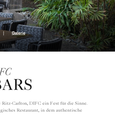
ter
|
Galerie
IFC
BARS
Ritz-Carlton, DIFC ein Fest für die Sinne.
lgisches Restaurant, in dem authentische