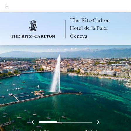
Skip
to
Menütext
main
The Ritz-Carlton
content
Hotel de la Paix,
Geneva
Vorherige
Weiter
0
1
2