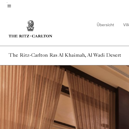
Skip
to
Menütext
main
Übersicht
Vil
content
The Ritz-Carlton Ras Al Khaimah, Al Wadi Desert