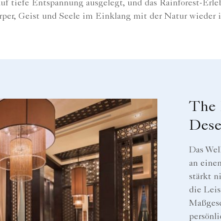
uf tiefe Entspannung ausgelegt, und das Rainforest-Erl
rper, Geist und Seele im Einklang mit der Natur wieder 
The 
Dese
Das Wel
an eine
stärkt n
die Lei
Maßgesc
persönl