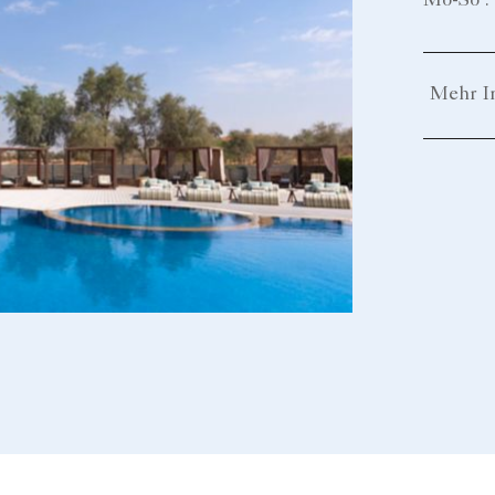
Mo-So : 
Mehr I