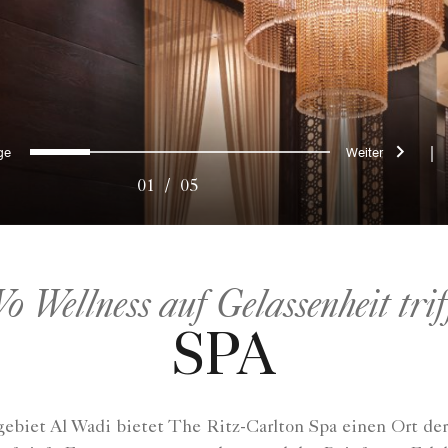
rherige
Weiter
0
1
2
3
4
|
01
/
05
o Wellness auf Gelassenheit trif
SPA
gebiet Al Wadi bietet The Ritz-Carlton Spa einen Ort d