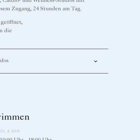
, Cardio- und Wellness-Studios mit
osem Zugang, 24 Stunden am Tag.
geöffnet,
m die
nfos
wimmen
OL & BAR