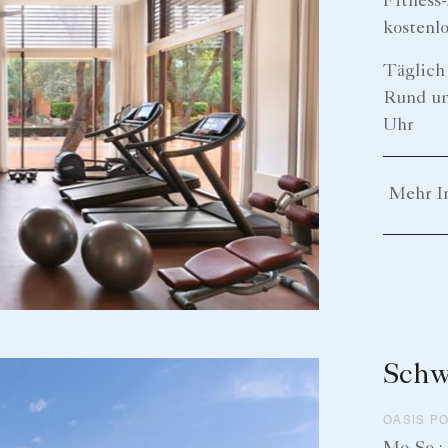
Fitness-
kostenl
Täglich 
Rund u
Uhr
Mehr I
Sch
OASIS PO