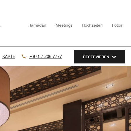
&
Ramadan
Meetings
Hochzeiten
Fotos
KARTE
+971 7-206 7777
RESERVIEREN