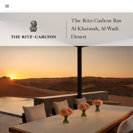
Skip
to
Menütext
main
The Ritz-Carlton Ras
content
Al Khaimah, Al Wadi
Desert