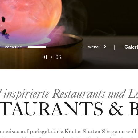
Vorherige
Weiter
0
1
2
|
Galer
01
/
03
 inspirierte Restaurants und L
TAURANTS & 
ancisco auf preisgekrönte Küche. Starten Sie genussvoll 