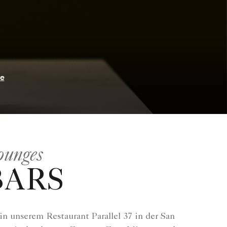
ie
ounges
BARS
in unserem Restaurant Parallel 37 in der San