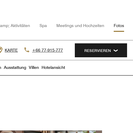
amp; Aktivitäten
Spa
Meetings und Hochzeiten
Fotos
KARTE
+66 77-915-777
RESERVIEREN
n
Ausstattung
Villen
Hotelansicht