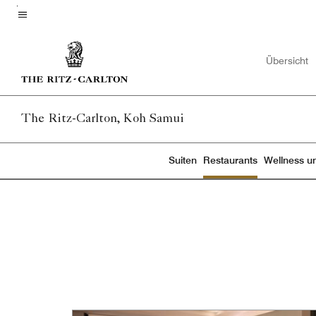
Skip
to
Menütext
main
Übersicht
content
The Ritz-Carlton, Koh Samui
Suiten
Restaurants
Wellness un